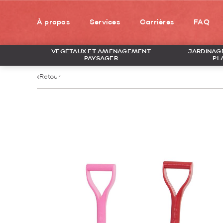
À propos
Services
Carrières
FAQ
VÉGÉTAUX ET AMÉNAGEMENT
JARDINAGE
PAYSAGER
PL
Retour