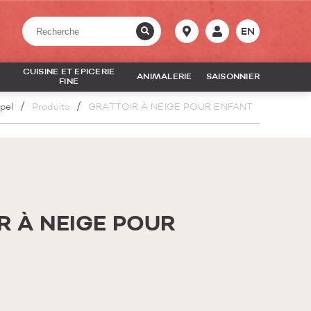
EN
CUISINE ET EPICERIE
ANIMALERIE
SAISONNIER
FINE
pel
Produits
GRATTOIR À NEIGE POUR ENFANT
R À NEIGE POUR