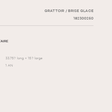
GRATTOIR / BRISE GLACE
182300250
TAIRE
33.75? long × 15? large
1 AN