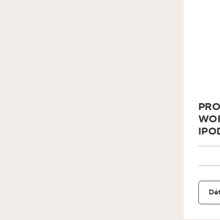
PRO
WOR
IPO
Dét