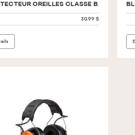
TECTEUR OREILLES CLASSE B
B
30.99 $
ails
D