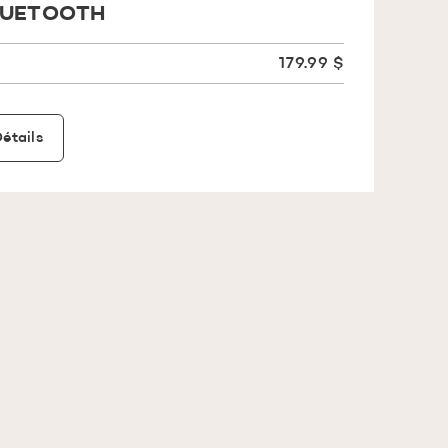
LUETOOTH
179.99 $
étails