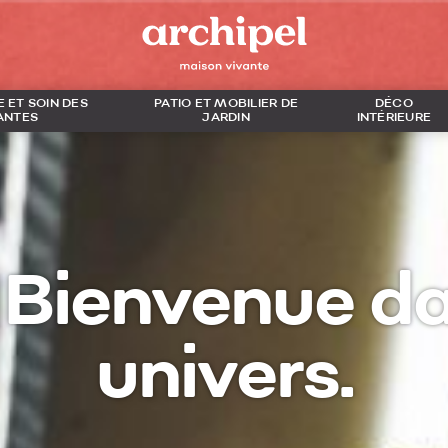
 ET SOIN DES
PATIO ET MOBILIER DE
DÉCO
ANTES
JARDIN
INTÉRIEURE
 Bienvenue d
univers.