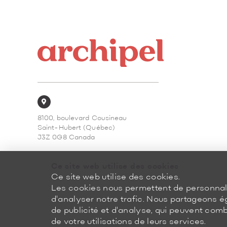
8100, boulevard Cousineau
Saint-Hubert (Québec)
J3Z 0G8 Canada
450 878-3366
Ce site web utilise des cookies
Ce site web utilise des cookies.
Les cookies nous permettent de personnalis
d'analyser notre trafic. Nous partageons é
de publicité et d'analyse, qui peuvent comb
de votre utilisations de leurs services.