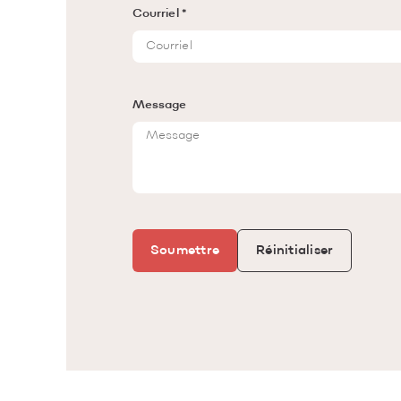
Courriel *
Message
Soumettre
Réinitialiser