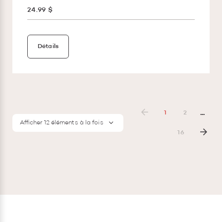
24.99 $
Détails
...
1
2
Afficher 12 éléments à la fois
16