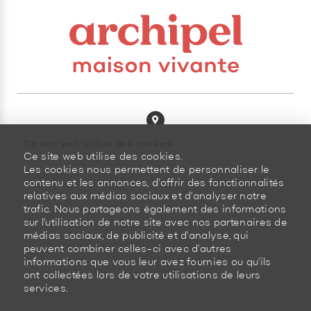
8100, boulevard Cousineau
Ce site web utilise des cookies
Saint-Hubert (Québec)
Ce site web utilise des cookies.
J3Z 0G8 Canada
Les cookies nous permettent de personnaliser le
contenu et les annonces, d'offrir des fonctionnalités
450 878-3366
relatives aux médias sociaux et d'analyser notre
trafic. Nous partageons également des informations
sur l'utilisation de notre site avec nos partenaires de
médias sociaux, de publicité et d'analyse, qui
peuvent combiner celles-ci avec d'autres
informations que vous leur avez fournies ou qu'ils
ont collectées lors de votre utilisations de leurs
Plan du site
Politique de retour
services.
Propulsé par