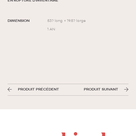
EN RUPTURE D'INVENTAIRE
DIMENSION
53? long × 19.5? large
1 AN
PRODUIT PRÉCÉDENT
PRODUIT SUIVANT