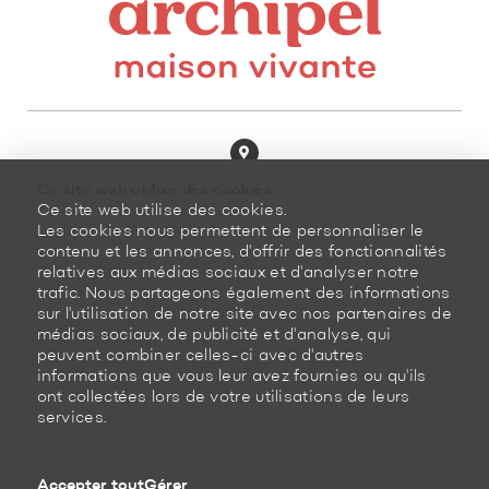
8100, boulevard Cousineau
Ce site web utilise des cookies
Saint-Hubert (Québec)
Ce site web utilise des cookies.
J3Z 0G8 Canada
Les cookies nous permettent de personnaliser le
contenu et les annonces, d'offrir des fonctionnalités
450 878-3366
relatives aux médias sociaux et d'analyser notre
trafic. Nous partageons également des informations
sur l'utilisation de notre site avec nos partenaires de
médias sociaux, de publicité et d'analyse, qui
peuvent combiner celles-ci avec d'autres
informations que vous leur avez fournies ou qu'ils
ont collectées lors de votre utilisations de leurs
Plan du site
Politique de retour
services.
Propulsé par
Accepter tout
Gérer