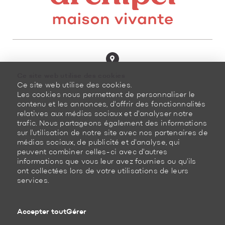
8100, boulevard Cousineau
Ce site web utilise des cookies
Saint-Hubert (Québec)
Ce site web utilise des cookies.
J3Z 0G8 Canada
Les cookies nous permettent de personnaliser le
contenu et les annonces, d'offrir des fonctionnalités
450 878-3366
relatives aux médias sociaux et d'analyser notre
trafic. Nous partageons également des informations
sur l'utilisation de notre site avec nos partenaires de
médias sociaux, de publicité et d'analyse, qui
peuvent combiner celles-ci avec d'autres
informations que vous leur avez fournies ou qu'ils
ont collectées lors de votre utilisations de leurs
Plan du site
Politique de retour
services.
Propulsé par
Accepter tout
Gérer