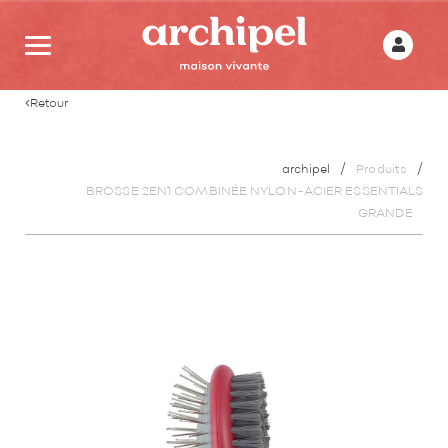
Retour
archipel
Produits
BROSSE 2EN1 COMBINÉE NYLON-ACIER ESSENTIALS
GRANDE