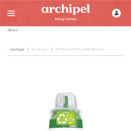
Back
archipel
Products
CITRUS FERTILIZER 500 ML