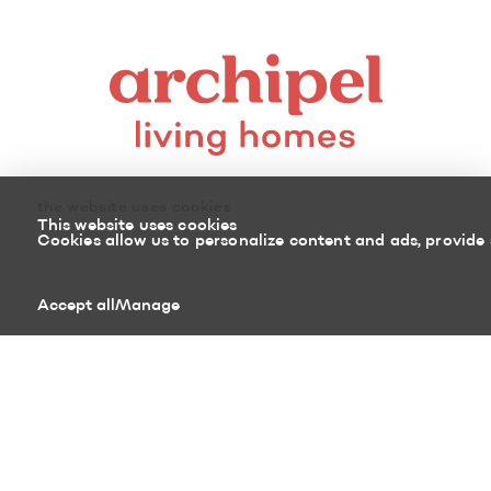
the website uses cookies
This website uses cookies
Cookies allow us to personalize content and ads, provide 
8100, boulevard Cousineau
Saint-Hubert (Quebec)
Accept all
Manage
J3Z 0G8 Canada
450 878-3366
Sitemap
Return policy
Powered by