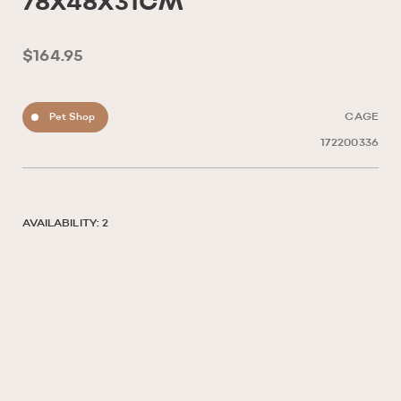
78X48X31CM
$164.95
Pet Shop
CAGE
172200336
AVAILABILITY: 2