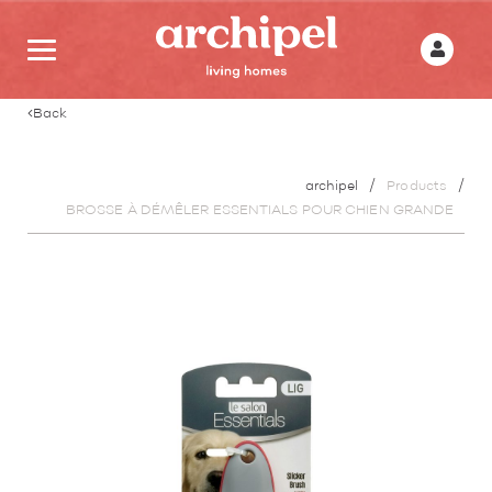
Back
archipel
Products
BROSSE À DÉMÊLER ESSENTIALS POUR CHIEN GRANDE