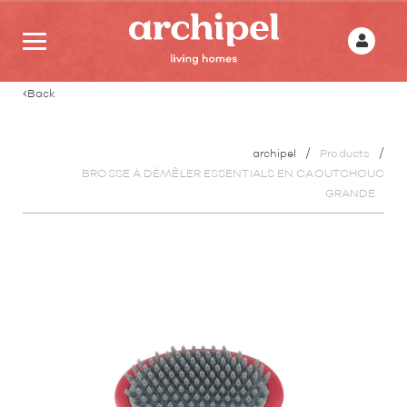
Back
archipel
Products
BROSSE À DÉMÊLER ESSENTIALS EN CAOUTCHOUC
GRANDE