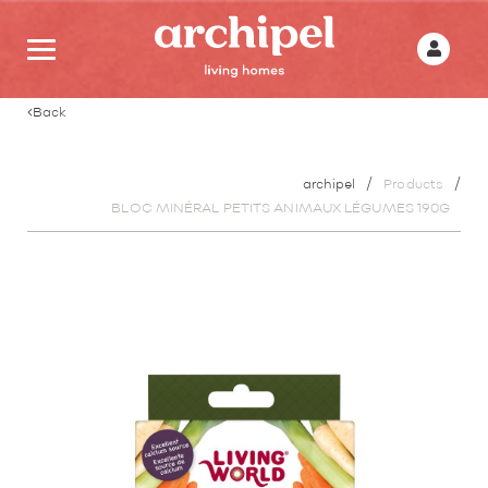
Back
archipel
Products
BLOC MINÉRAL PETITS ANIMAUX LÉGUMES 190G