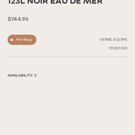
123L NOIR EAU DE MER
$744.95
Pet Shop
VERRE EQUIPE
172201392
AVAILABILITY: 2