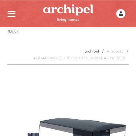
Back
archipel
Products
AQUARIUM ÉQUIPÉ FLEX 123L NOIR EAU DE MER