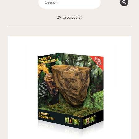
29
product(s)