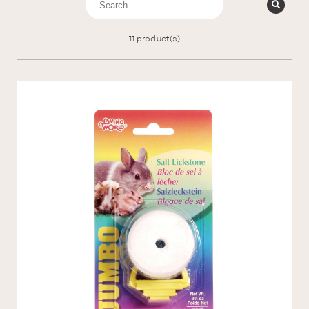
11
product(s)