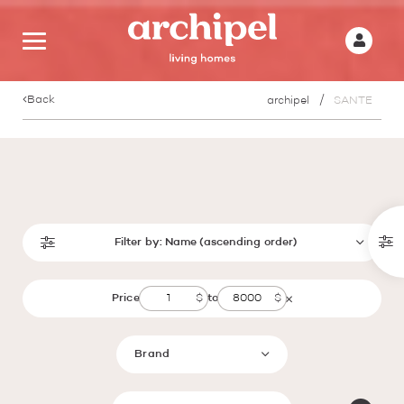
Back
archipel
SANTE
Filter by:
Name (ascending order)
Price
to
Brand