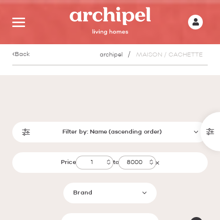
Back
archipel
MAISON / CACHETTE
Filter by:
Name (ascending order)
Price
to
Brand