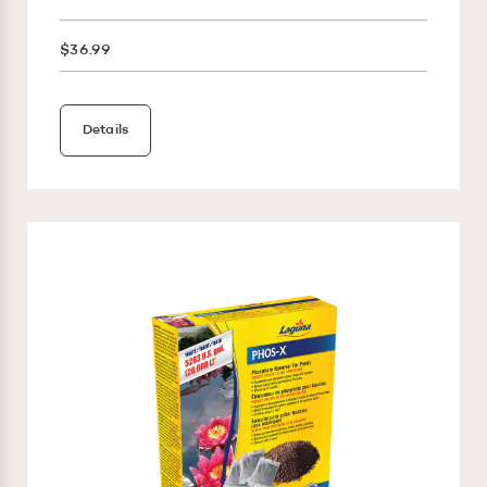
$36.99
Details