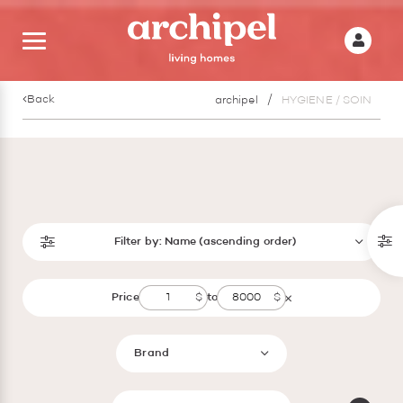
Back
archipel
HYGIENE / SOIN
Filter by:
Name (ascending order)
Price
to
Brand