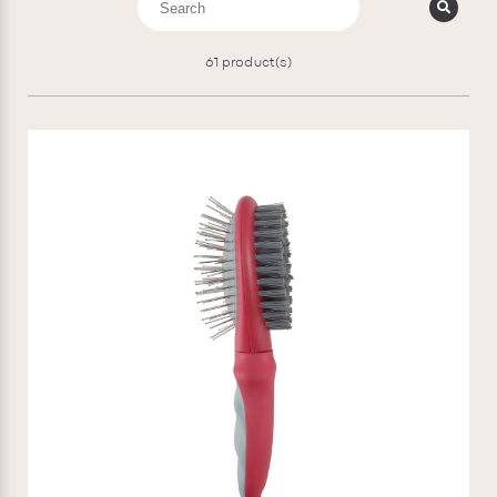
61
product(s)