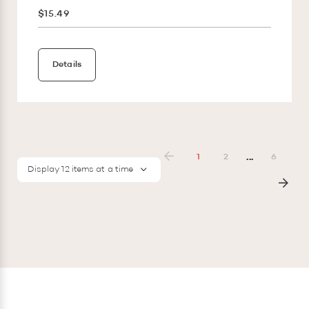
$15.49
Details
...
1
2
6
Display 12 items at a time