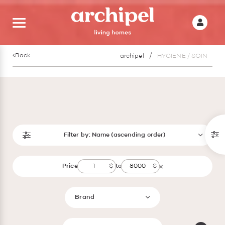
Back
archipel
HYGIENE / SOIN
Filter by:
Name (ascending order)
Price
to
Brand