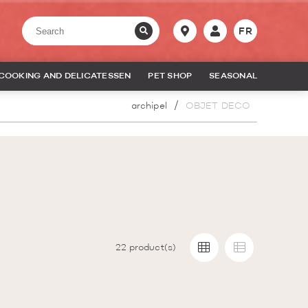
FR
COOKING AND DELICATESSEN
PET SHOP
SEASONAL
archipel
OBJET DECO
22
product(s)