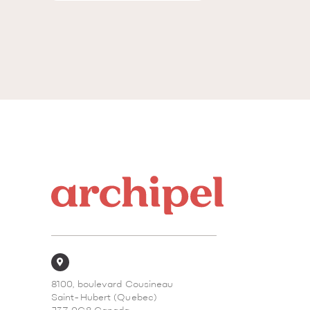
8100, boulevard Cousineau
Saint-Hubert (Quebec)