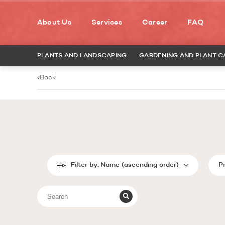
About Us
Services
Career
FAQ
PLANTS AND LANDSCAPING
GARDENING AND PLANT C
Back
Filter by:
Name (ascending order)
P